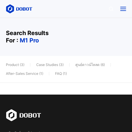
Search Results
For :
M1 Pro
Product (3)
Case Studies (3)
ศูนย์ดาวน์โหลด (6)
After-Sales Service (1)
FAQ (1)