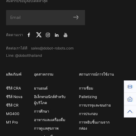
สมัครรับข้อมูลอัปเดตล่าสุด
ติดตามเรา
ติดต่อเราได้ที sales@dobot-robots.com
Line: @dobotthailand
ผลิตภัณฑ์
อุตสาหกรรม
สถานการณ์การใช้งาน
Cont
ซีรีส์ CRA
ยานยนต์
การเชื่อม
ซีรีส์ Nova
อิเล็กทรอนิกส์สำหรับ
Palletizing
Hom
ผู้บริโภค
ซีรีส์ CR
การบรรจุและขนถ่าย
Top
การศึกษา
MG400
การประกอบ
อาหารและเครื่องดื่ม
M1 Pro
การหยิบชิ้นงานจาก
การดูแลสุขภาพ
กล่อง