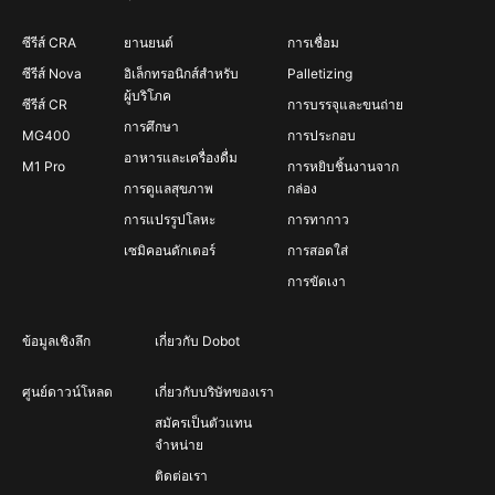
ซีรีส์ CRA
ยานยนต์
การเชื่อม
ซีรีส์ Nova
อิเล็กทรอนิกส์สำหรับ
Palletizing
ผู้บริโภค
ซีรีส์ CR
การบรรจุและขนถ่าย
การศึกษา
MG400
การประกอบ
อาหารและเครื่องดื่ม
M1 Pro
การหยิบชิ้นงานจาก
การดูแลสุขภาพ
กล่อง
การแปรรูปโลหะ
การทากาว
เซมิคอนดักเตอร์
การสอดใส่
การขัดเงา
ข้อมูลเชิงลึก
เกี่ยวกับ Dobot
ศูนย์ดาวน์โหลด
เกี่ยวกับบริษัทของเรา
สมัครเป็นตัวแทน
จำหน่าย
ติดต่อเรา