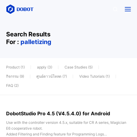
Search Results
For :
palletizing
Product (1)
apply (3)
Case Studies (5)
กิจกรรม (9)
ศูนย์ดาวน์โหลด (7)
Video Tutorials (1)
FAQ (2)
DobotStudio Pro 4.5 (V4.5.4.0) for Android
Use with the controller version 4.5.x, suitable for CR A series, Magician
E6 cooperative robot.
Added Filtering and Finding feature for Programming Logs