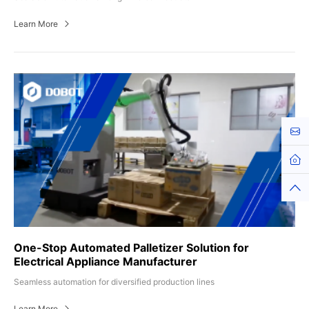
Learn More
Cont
Hom
Top
One-Stop Automated Palletizer Solution for
Electrical Appliance Manufacturer
Seamless automation for diversified production lines
Learn More