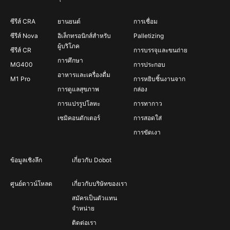
ซีรีส์ CRA
ยานยนต์
การเชื่อม
ซีรีส์ Nova
อิเล็กทรอนิกส์สำหรับ
Palletizing
ผู้บริโภค
ซีรีส์ CR
การบรรจุและขนถ่าย
การศึกษา
MG400
การประกอบ
อาหารและเครื่องดื่ม
M1 Pro
การหยิบชิ้นงานจาก
การดูแลสุขภาพ
กล่อง
การแปรรูปโลหะ
การทากาว
เซมิคอนดักเตอร์
การสอดใส่
การขัดเงา
ข้อมูลเชิงลึก
เกี่ยวกับ Dobot
ศูนย์ดาวน์โหลด
เกี่ยวกับบริษัทของเรา
สมัครเป็นตัวแทน
จำหน่าย
ติดต่อเรา