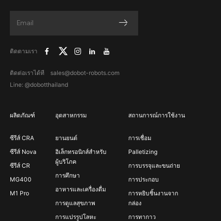
ติดตามเรา
ติดต่อเราได้ที sales@dobot-robots.com
Line: @dobotthailand
ผลิตภัณฑ์
อุตสาหกรรม
สถานการณ์การใช้งาน
ซีรีส์ CRA
ยานยนต์
การเชื่อม
ซีรีส์ Nova
อิเล็กทรอนิกส์สำหรับ
Palletizing
ผู้บริโภค
ซีรีส์ CR
การบรรจุและขนถ่าย
การศึกษา
MG400
การประกอบ
อาหารและเครื่องดื่ม
M1 Pro
การหยิบชิ้นงานจาก
การดูแลสุขภาพ
กล่อง
การแปรรูปโลหะ
การทากาว