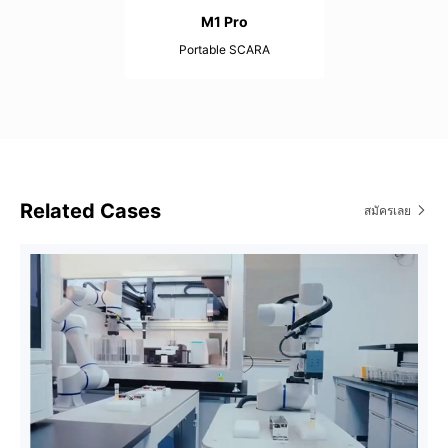
M1 Pro
Portable SCARA
1.5kg
400mm
±0.02mm
Related Cases
สมัครเลย