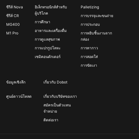
ซีรีส์ Nova
อิเล็กทรอนิกส์สำหรับ
Palletizing
ผู้บริโภค
ซีรีส์ CR
การบรรจุและขนถ่าย
การศึกษา
MG400
การประกอบ
อาหารและเครื่องดื่ม
M1 Pro
การหยิบชิ้นงานจาก
การดูแลสุขภาพ
กล่อง
การแปรรูปโลหะ
การทากาว
เซมิคอนดักเตอร์
การสอดใส่
การขัดเงา
ข้อมูลเชิงลึก
เกี่ยวกับ Dobot
ศูนย์ดาวน์โหลด
เกี่ยวกับบริษัทของเรา
สมัครเป็นตัวแทน
จำหน่าย
ติดต่อเรา