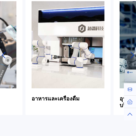
Cont
อาหารและเครื่องดื่ม
อุปกรณ์
Hom
บริโภ
Top