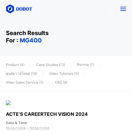
Search Results
For :
MG400
Product (4)
Case Studies (12)
กิจกรรม (7)
ศูนย์ดาวน์โหลด (18)
Video Tutorials (3)
After-Sales Service (1)
FAQ (9)
ACTE’S CAREERTECH VISION 2024
Date & Time
2024/12/04 ~ 2024/12/06