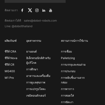
ติดตามเรา
ติดต่อเราได้ที sales@dobot-robots.com
Line: @dobotthailand
ผลิตภัณฑ์
อุตสาหกรรม
สถานการณ์การใช้งาน
ซีรีส์ CRA
ยานยนต์
การเชื่อม
ซีรีส์ Nova
อิเล็กทรอนิกส์สำหรับ
Palletizing
ผู้บริโภค
ซีรีส์ CR
การบรรจุและขนถ่าย
การศึกษา
MG400
การประกอบ
อาหารและเครื่องดื่ม
M1 Pro
การหยิบชิ้นงานจาก
การดูแลสุขภาพ
กล่อง
การแปรรูปโลหะ
การทากาว
เซมิคอนดักเตอร์
การสอดใส่
การขัดเงา