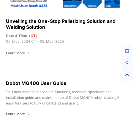
Unveiling the One-Stop Palletizing Solution and
Welding Solution
Date & Time
（CT）
06, May, 2024 CT - 09, May, 2024
Cont
Learn More
Hom
Top
Dobot MG400 User Guide
This document describes the functions, technical specifications,
installation guide and maintenance of Dobot MG400 robot, making it
easy for users to fully understand and use it.
Learn More