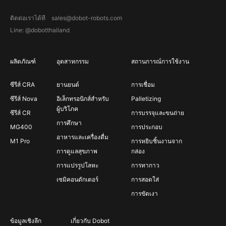
ติดต่อเราได้ที sales@dobot-robots.com
Line: @dobotthailand
ผลิตภัณฑ์
อุตสาหกรรม
สถานการณ์การใช้งาน
ซีรีส์ CRA
ยานยนต์
การเชื่อม
ซีรีส์ Nova
อิเล็กทรอนิกส์สำหรับ
Palletizing
ผู้บริโภค
ซีรีส์ CR
การบรรจุและขนถ่าย
การศึกษา
MG400
การประกอบ
อาหารและเครื่องดื่ม
M1 Pro
การหยิบชิ้นงานจาก
การดูแลสุขภาพ
กล่อง
การแปรรูปโลหะ
การทากาว
เซมิคอนดักเตอร์
การสอดใส่
การขัดเงา
ข้อมูลเชิงลึก
เกี่ยวกับ Dobot