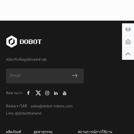
Cont
Hom
Top
สมัครรับข้อมูลอัปเดตล่าสุด
ติดตามเรา
ติดต่อเราได้ที sales@dobot-robots.com
Line: @dobotthailand
ผลิตภัณฑ์
อุตสาหกรรม
สถานการณ์การใช้งาน