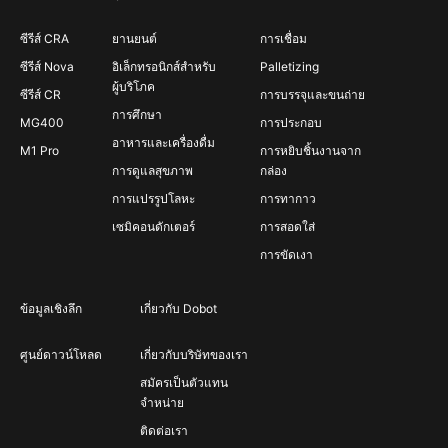
ซีรีส์ CRA
ยานยนต์
การเชื่อม
ซีรีส์ Nova
อิเล็กทรอนิกส์สำหรับ
Palletizing
ผู้บริโภค
ซีรีส์ CR
การบรรจุและขนถ่าย
การศึกษา
MG400
การประกอบ
อาหารและเครื่องดื่ม
M1 Pro
การหยิบชิ้นงานจาก
การดูแลสุขภาพ
กล่อง
การแปรรูปโลหะ
การทากาว
เซมิคอนดักเตอร์
การสอดใส่
การขัดเงา
ข้อมูลเชิงลึก
เกี่ยวกับ Dobot
ศูนย์ดาวน์โหลด
เกี่ยวกับบริษัทของเรา
สมัครเป็นตัวแทน
จำหน่าย
ติดต่อเรา