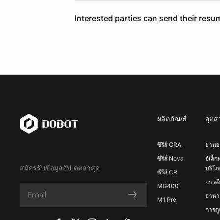
Interested parties can send their res
ผลิตภัณฑ์
อุต
ซีรีส์ CRA
ยานย
ซีรีส์ Nova
อิเล็ก
สมัครรับข้อมูลอัปเดตล่าสุด
บริโภ
ซีรีส์ CR
การศ
MG400
อาหาร
M1 Pro
การด