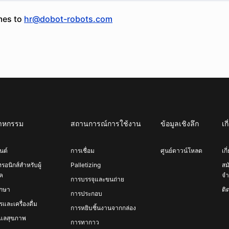
umes to
hr@dobot-robots.com
สาหกรรม
สถานการณ์การใช้งาน
ข้อมูลเชิงลึก
เก
นต์
การเชื่อม
ศูนย์ดาวน์โหลด
เก
ทรอนิกส์สำหรับผู้
Palletizing
สม
ค
จำ
การบรรจุและขนถ่าย
ึกษา
ติ
การประกอบ
และเครื่องดื่ม
การหยิบชิ้นงานจากกล่อง
ูแลสุขภาพ
การทากาว