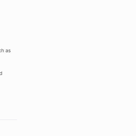
ch as
nd