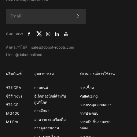
ติดตามเรา
ติดต่อเราได้ที sales@dobot-robots.com
Line: @dobotthailand
ผลิตภัณฑ์
อุตสาหกรรม
สถานการณ์การใช้งาน
ซีรีส์ CRA
ยานยนต์
การเชื่อม
ซีรีส์ Nova
อิเล็กทรอนิกส์สำหรับ
Palletizing
ผู้บริโภค
ซีรีส์ CR
การบรรจุและขนถ่าย
การศึกษา
MG400
การประกอบ
อาหารและเครื่องดื่ม
M1 Pro
การหยิบชิ้นงานจาก
การดูแลสุขภาพ
กล่อง
การแปรรูปโลหะ
การทากาว