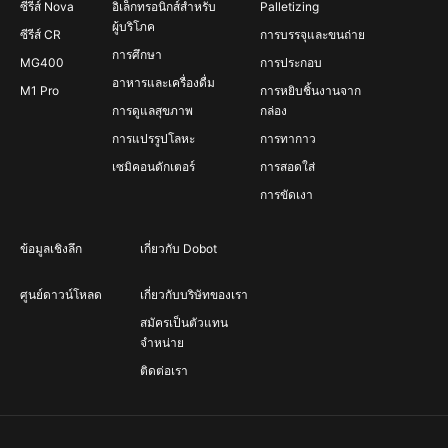
ซีรีส์ Nova
อิเล็กทรอนิกส์สำหรับ
Palletizing
ผู้บริโภค
ซีรีส์ CR
การบรรจุและขนถ่าย
การศึกษา
MG400
การประกอบ
อาหารและเครื่องดื่ม
M1 Pro
การหยิบชิ้นงานจาก
การดูแลสุขภาพ
กล่อง
การแปรรูปโลหะ
การทากาว
เซมิคอนดักเตอร์
การสอดใส่
การขัดเงา
ข้อมูลเชิงลึก
เกี่ยวกับ Dobot
ศูนย์ดาวน์โหลด
เกี่ยวกับบริษัทของเรา
สมัครเป็นตัวแทน
จำหน่าย
ติดต่อเรา