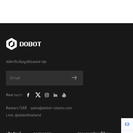
สมัครรับข้อมูลอัปเดตล่าสุด
ติดตามเรา
ติดต่อเราได้ที sales@dobot-robots.com
Line: @dobotthailand
Cont