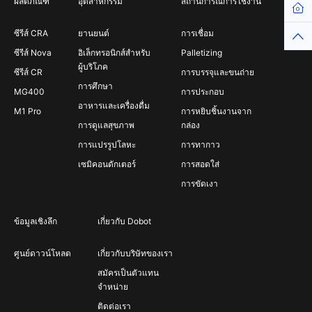
ผลิตภัณฑ์
อุตสาหกรรม
สถานการณ์การใช้งาน
Hom
ซีรีส์ CRA
ยานยนต์
การเชื่อม
Top
ซีรีส์ Nova
อิเล็กทรอนิกส์สำหรับ
Palletizing
ผู้บริโภค
ซีรีส์ CR
การบรรจุและขนถ่าย
การศึกษา
MG400
การประกอบ
อาหารและเครื่องดื่ม
M1 Pro
การหยิบชิ้นงานจาก
การดูแลสุขภาพ
กล่อง
การแปรรูปโลหะ
การทากาว
เซมิคอนดักเตอร์
การสอดใส่
การขัดเงา
ข้อมูลเชิงลึก
เกี่ยวกับ Dobot
ศูนย์ดาวน์โหลด
เกี่ยวกับบริษัทของเรา
สมัครเป็นตัวแทน
จำหน่าย
ติดต่อเรา