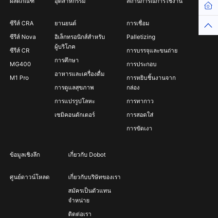
ผลิตภัณฑ์
อุตสาหกรรม
สถานการณ์การใช้งาน
Hom
ซีรีส์ CRA
ยานยนต์
การเชื่อม
Top
ซีรีส์ Nova
อิเล็กทรอนิกส์สำหรับ
Palletizing
ผู้บริโภค
ซีรีส์ CR
การบรรจุและขนถ่าย
การศึกษา
MG400
การประกอบ
อาหารและเครื่องดื่ม
M1 Pro
การหยิบชิ้นงานจาก
การดูแลสุขภาพ
กล่อง
การแปรรูปโลหะ
การทากาว
เซมิคอนดักเตอร์
การสอดใส่
การขัดเงา
ข้อมูลเชิงลึก
เกี่ยวกับ Dobot
ศูนย์ดาวน์โหลด
เกี่ยวกับบริษัทของเรา
สมัครเป็นตัวแทน
จำหน่าย
ติดต่อเรา