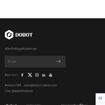
สมัครรับข้อมูลอัปเดตล่าสุด
ติดตามเรา
ติดต่อเราได้ที sales@dobot-robots.com
Line: @dobotthailand
Cont