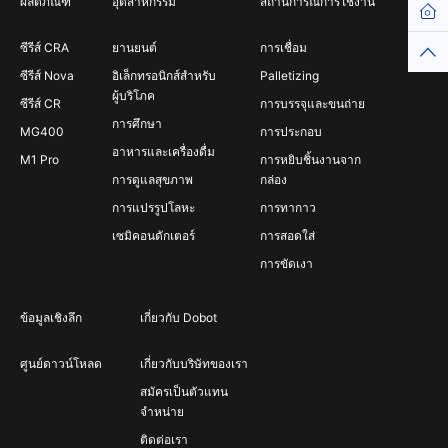
ผลิตภัณฑ์
อุตสาหกรรม
สถานการณ์การใช้งาน
Hom
ซีรีส์ CRA
ยานยนต์
การเชื่อม
Top
ซีรีส์ Nova
อิเล็กทรอนิกส์สำหรับ
Palletizing
ผู้บริโภค
ซีรีส์ CR
การบรรจุและขนถ่าย
การศึกษา
MG400
การประกอบ
อาหารและเครื่องดื่ม
M1 Pro
การหยิบชิ้นงานจาก
การดูแลสุขภาพ
กล่อง
การแปรรูปโลหะ
การทากาว
เซมิคอนดักเตอร์
การสอดใส่
การขัดเงา
ข้อมูลเชิงลึก
เกี่ยวกับ Dobot
ศูนย์ดาวน์โหลด
เกี่ยวกับบริษัทของเรา
สมัครเป็นตัวแทน
จำหน่าย
ติดต่อเรา