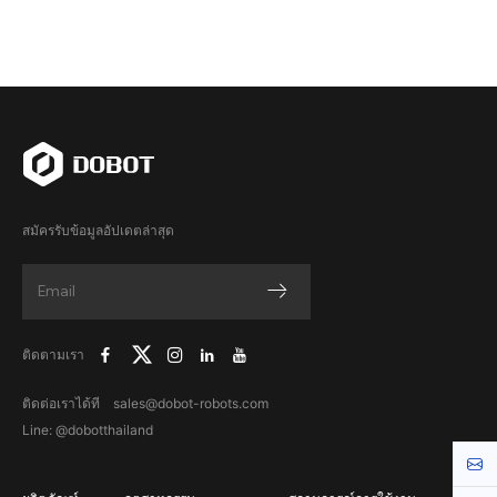
สมัครรับข้อมูลอัปเดตล่าสุด
ติดตามเรา
ติดต่อเราได้ที sales@dobot-robots.com
Line: @dobotthailand
Cont