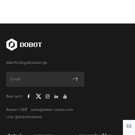
สมัครรับข้อมูลอัปเดตล่าสุด
ติดตามเรา
ติดต่อเราได้ที sales@dobot-robots.com
Line: @dobotthailand
Cont