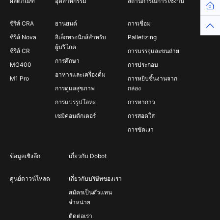
ผลิตภัณฑ์
อุตสาหกรรม
สถานการณ์การใช้งาน
Hom
ซีรีส์ CRA
ยานยนต์
การเชื่อม
Top
ซีรีส์ Nova
อิเล็กทรอนิกส์สำหรับ
Palletizing
ผู้บริโภค
ซีรีส์ CR
การบรรจุและขนถ่าย
การศึกษา
MG400
การประกอบ
อาหารและเครื่องดื่ม
M1 Pro
การหยิบชิ้นงานจาก
การดูแลสุขภาพ
กล่อง
การแปรรูปโลหะ
การทากาว
เซมิคอนดักเตอร์
การสอดใส่
การขัดเงา
ข้อมูลเชิงลึก
เกี่ยวกับ Dobot
ศูนย์ดาวน์โหลด
เกี่ยวกับบริษัทของเรา
สมัครเป็นตัวแทน
จำหน่าย
ติดต่อเรา