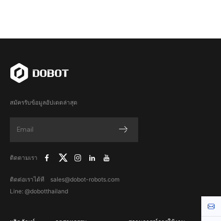
สมัครรับข้อมูลอัปเดตล่าสุด
ติดตามเรา
ติดต่อเราได้ที sales@dobot-robots.com
Line: @dobotthailand
Cont