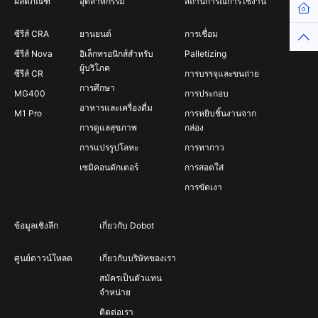
ผลิตภัณฑ์
อุตสาหกรรม
สถานการณ์การใช้งาน
Hom
ซีรีส์ CRA
ยานยนต์
การเชื่อม
Top
ซีรีส์ Nova
อิเล็กทรอนิกส์สำหรับ
Palletizing
ผู้บริโภค
ซีรีส์ CR
การบรรจุและขนถ่าย
การศึกษา
MG400
การประกอบ
อาหารและเครื่องดื่ม
M1 Pro
การหยิบชิ้นงานจาก
การดูแลสุขภาพ
กล่อง
การแปรรูปโลหะ
การทากาว
เซมิคอนดักเตอร์
การสอดใส่
การขัดเงา
ข้อมูลเชิงลึก
เกี่ยวกับ Dobot
ศูนย์ดาวน์โหลด
เกี่ยวกับบริษัทของเรา
สมัครเป็นตัวแทน
จำหน่าย
ติดต่อเรา