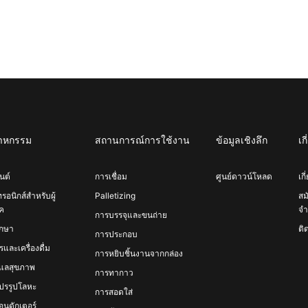
สาหกรรม
สถานการณ์การใช้งาน
ข้อมูลเชิงลึก
เก
นต์
การเชื่อม
ศูนย์ดาวน์โหลด
เก
ทรอนิกส์สำหรับผู้
Palletizing
สม
ค
จำ
การบรรจุและขนถ่าย
ึกษา
ติ
การประกอบ
และเครื่องดื่ม
การหยิบชิ้นงานจากกล่อง
ูแลสุขภาพ
การทากาว
ปรรูปโลหะ
การสอดใส่
อนดักเตอร์