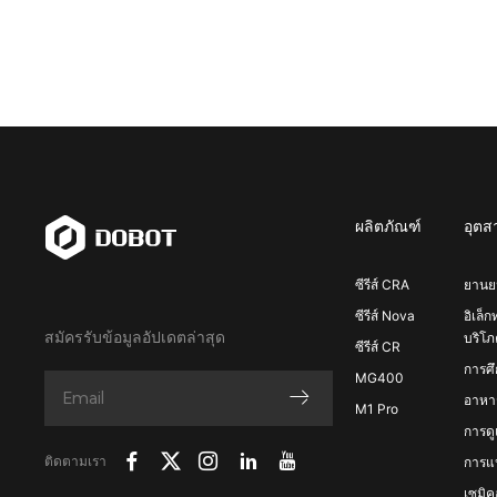
ผลิตภัณฑ์
อุต
ซีรีส์ CRA
ยานย
ซีรีส์ Nova
อิเล็ก
สมัครรับข้อมูลอัปเดตล่าสุด
บริโภ
ซีรีส์ CR
การศ
MG400
อาหาร
M1 Pro
การด
ติดตามเรา
การแ
เซมิค