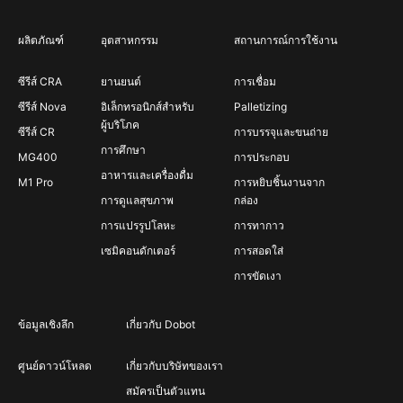
ผลิตภัณฑ์
อุตสาหกรรม
สถานการณ์การใช้งาน
ซีรีส์ CRA
ยานยนต์
การเชื่อม
ซีรีส์ Nova
อิเล็กทรอนิกส์สำหรับ
Palletizing
ผู้บริโภค
ซีรีส์ CR
การบรรจุและขนถ่าย
การศึกษา
MG400
การประกอบ
อาหารและเครื่องดื่ม
M1 Pro
การหยิบชิ้นงานจาก
การดูแลสุขภาพ
กล่อง
การแปรรูปโลหะ
การทากาว
เซมิคอนดักเตอร์
การสอดใส่
การขัดเงา
ข้อมูลเชิงลึก
เกี่ยวกับ Dobot
ศูนย์ดาวน์โหลด
เกี่ยวกับบริษัทของเรา
สมัครเป็นตัวแทน