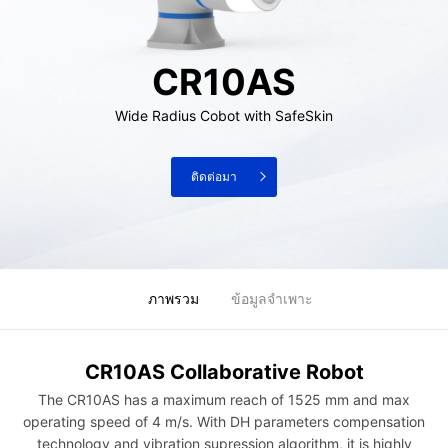
CR10AS
Wide Radius Cobot with SafeSkin
ติดต่อมา
ภาพรวม
ข้อมูลจำเพาะ
CR10AS Collaborative Robot
The CR10AS has a maximum reach of 1525 mm and max
operating speed of 4 m/s. With DH parameters compensation
technology and vibration supression algorithm, it is highly