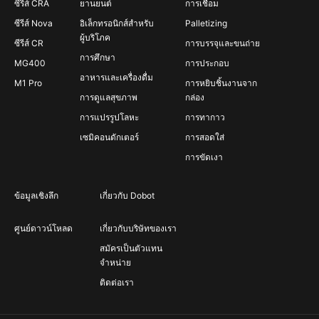
ซีรีส์ CRA
ยานยนต์
การเชื่อม
ซีรีส์ Nova
อิเล็กทรอนิกส์สำหรับ
Palletizing
ผู้บริโภค
ซีรีส์ CR
การบรรจุและขนถ่าย
การศึกษา
MG400
การประกอบ
อาหารและเครื่องดื่ม
M1 Pro
การหยิบชิ้นงานจาก
การดูแลสุขภาพ
กล่อง
การแปรรูปโลหะ
การทากาว
เซมิคอนดักเตอร์
การสอดใส่
การขัดเงา
ข้อมูลเชิงลึก
เกี่ยวกับ Dobot
ศูนย์ดาวน์โหลด
เกี่ยวกับบริษัทของเรา
สมัครเป็นตัวแทน
จำหน่าย
ติดต่อเรา